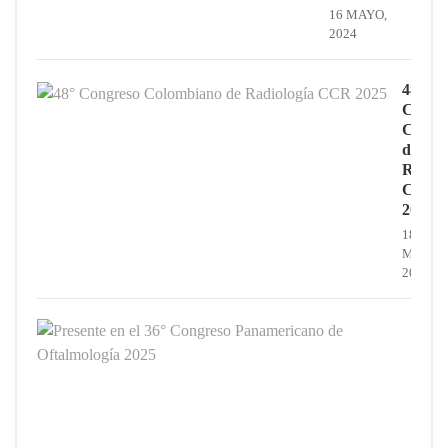
16 MAYO,
2024
48°
Congr
Colom
de
Radiol
CCR
2025
18
MAYO,
2025
Prese
en
el
36°
Cong
Pana