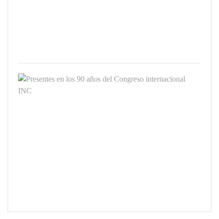
de
Oftal
2025
3
JUNIO
2025
Prese
en
los
90
años
del
Cong
inter
INC
26
FEBR
2025