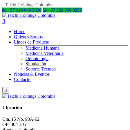
Taichi Holdings Colombia
+57 316 040 5630
+57 320 560 0233
Home
Quiénes Somos
Líneas de Producto
Medicina Humana
Medicina Veterinaria
Odontología
Simulación
Soporte Técnico
Noticias & Eventos
Contacto
Ubicación
Cra. 15 No. 93A-62
OF: 304-305
Bogota - Colombia