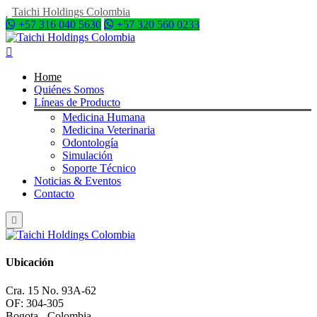
Taichi Holdings Colombia
+57 316 040 5630
+57 320 560 0233
Home
Quiénes Somos
Líneas de Producto
Medicina Humana
Medicina Veterinaria
Odontología
Simulación
Soporte Técnico
Noticias & Eventos
Contacto
Ubicación
Cra. 15 No. 93A-62
OF: 304-305
Bogota - Colombia