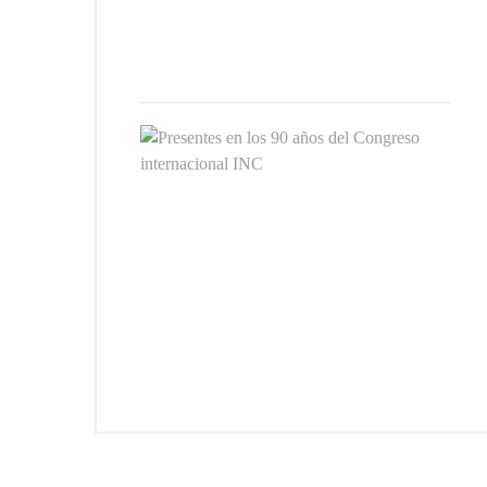
2025
3
JUNIO
2025
Pres
en
los
90
años
del
Cong
inte
INC
26
FEBR
2025