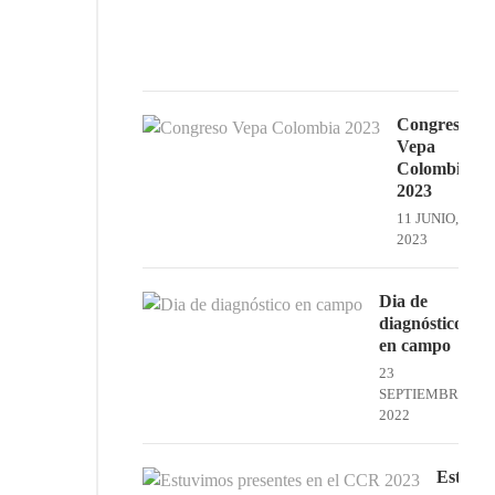
22
OCTU
2022
Congreso
Vepa
Colombia
2023
11 JUNIO,
2023
Dia de
diagnóstico
en campo
23
SEPTIEMBRE,
2022
Estuvi