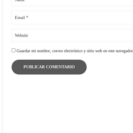
reso
ombiano
ología
R
Guardar mi nombre, correo electrónico y sitio web en este navegado
,
ente
reso
mericano
lmología