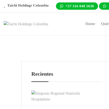
Taichi Holdings Colombia
+57 316 040 5630
Home
Quié
Recientes
Simp
Regi
Nutr
Hosp