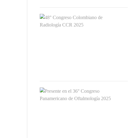
48°
Cong
Col
de
Radi
CC
2025
18
MAYO
2025
Pres
en
el
36°
Cong
Pana
de
Ofta