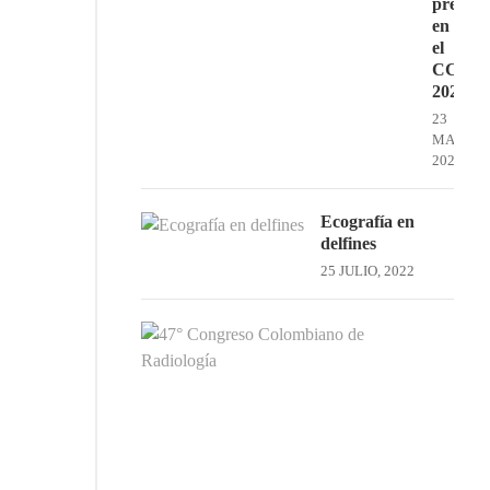
present
en
el
CCR
2023
23
MAYO,
2023
Ecografía en
delfines
25 JULIO, 2022
47°
Cong
Col
de
Radi
16
MAYO
2024