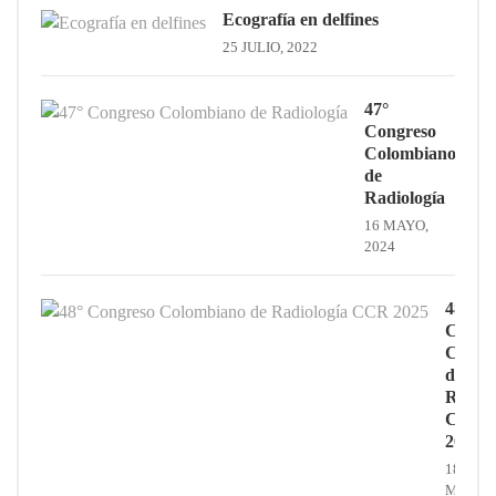
Ecografía en delfines
25 JULIO, 2022
47°
Congreso
Colombiano
de
Radiología
16 MAYO,
2024
48°
Congr
Colom
de
Radiol
CCR
2025
18
MAYO,