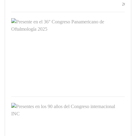
2025
Prese
en
el
36°
Cong
Pana
de
Oftal
2025
3
JUNIO
2025
Prese
en
los
90
años