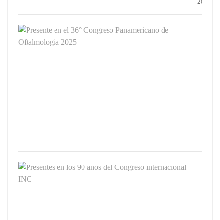
2025
Prese
en
el
36°
Cong
Pana
de
Oftal
2025
3
JUNIO
2025
Prese
en
los
90
años
del