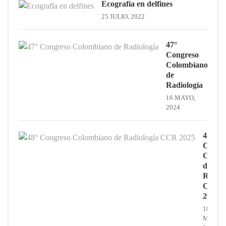
Ecografía en delfines
25 JULIO, 2022
47°
Congreso
Colombiano
de
Radiología
16 MAYO,
2024
48°
Congr
Colom
de
Radiol
CCR
2025
18
MAYO,