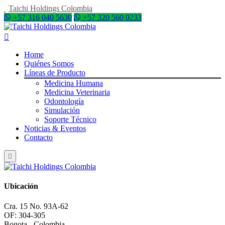
Taichi Holdings Colombia
+57 316 040 5630
+57 320 560 0233
Home
Quiénes Somos
Líneas de Producto
Medicina Humana
Medicina Veterinaria
Odontología
Simulación
Soporte Técnico
Noticias & Eventos
Contacto
Ubicación
Cra. 15 No. 93A-62
OF: 304-305
Bogota - Colombia