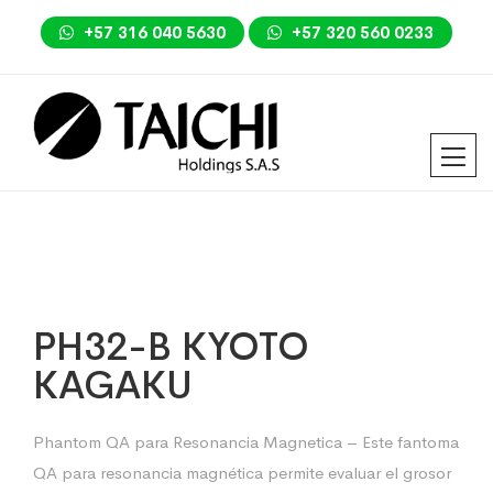
+57 316 040 5630
+57 320 560 0233
PH32-B KYOTO
KAGAKU
Phantom QA para Resonancia Magnetica – Este fantoma
QA para resonancia magnética permite evaluar el grosor