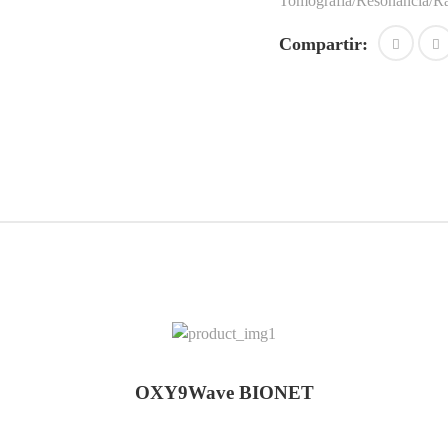
Tomografía/Resonancia/R
Compartir:
OXY9Wave BIONET