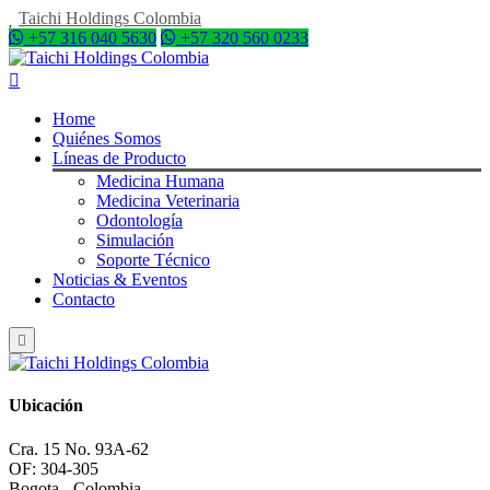
Taichi Holdings Colombia
+57 316 040 5630
+57 320 560 0233
Home
Quiénes Somos
Líneas de Producto
Medicina Humana
Medicina Veterinaria
Odontología
Simulación
Soporte Técnico
Noticias & Eventos
Contacto
Ubicación
Cra. 15 No. 93A-62
OF: 304-305
Bogota - Colombia