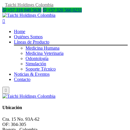
Taichi Holdings Colombia
+57 316 040 5630
+57 320 560 0233
Home
Quiénes Somos
Líneas de Producto
Medicina Humana
Medicina Veterinaria
Odontología
Simulación
Soporte Técnico
Noticias & Eventos
Contacto
Ubicación
Cra. 15 No. 93A-62
OF: 304-305
Bogota - Colombia