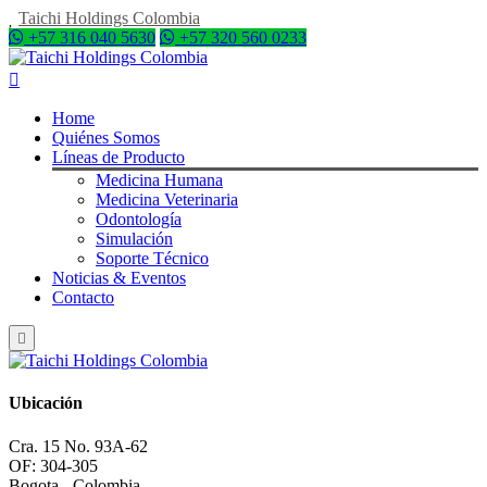
Taichi Holdings Colombia
+57 316 040 5630
+57 320 560 0233
Home
Quiénes Somos
Líneas de Producto
Medicina Humana
Medicina Veterinaria
Odontología
Simulación
Soporte Técnico
Noticias & Eventos
Contacto
Ubicación
Cra. 15 No. 93A-62
OF: 304-305
Bogota - Colombia